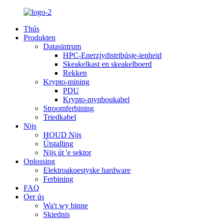
Thús
Produkten
Datasintrum
HPC-Enerzjydistribúsje-ienheid
Skeakelkast en skeakelboerd
Rekken
Krypto-mining
PDU
Krypto-mynboukabel
Stroomferbining
Triedkabel
Nijs
HOUD Nijs
Útstalling
Nijs út 'e sektor
Oplossing
Elektroakoestyske hardware
Ferbining
FAQ
Oer ús
Wa't wy binne
Skiednis