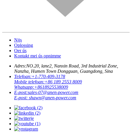
Nijs
Oplossing
Oer ús
Kontakt mei ús opnimme
Adres:
NO.20, lane2, Nanxin Road, 3rd Industrial Zone,
Nanzha, Humen Town Dongguan, Guangdong, Sina
Telefoan:
+1-770-409-3178
Mobile telefoan:
+86 189 2553 8009
Whatsapp:
+8618925538009
E-post:
sales-07@anen-power.com
E-post:
shawn@anen-power.com