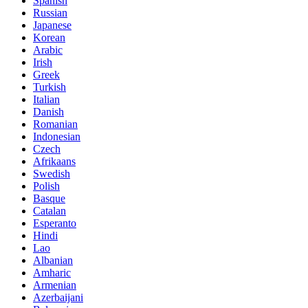
Spanish
Russian
Japanese
Korean
Arabic
Irish
Greek
Turkish
Italian
Danish
Romanian
Indonesian
Czech
Afrikaans
Swedish
Polish
Basque
Catalan
Esperanto
Hindi
Lao
Albanian
Amharic
Armenian
Azerbaijani