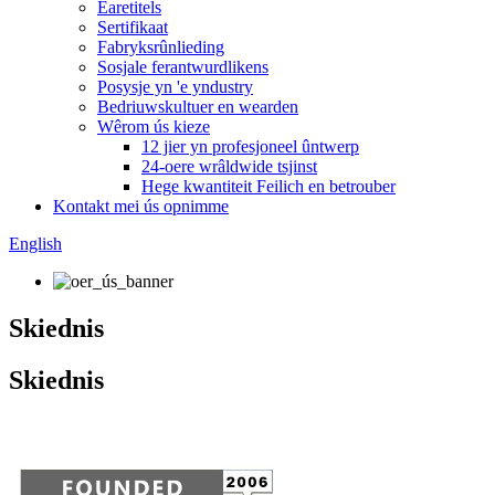
Earetitels
Sertifikaat
Fabryksrûnlieding
Sosjale ferantwurdlikens
Posysje yn 'e yndustry
Bedriuwskultuer en wearden
Wêrom ús kieze
12 jier yn profesjoneel ûntwerp
24-oere wrâldwide tsjinst
Hege kwantiteit Feilich en betrouber
Kontakt mei ús opnimme
English
Skiednis
Skiednis