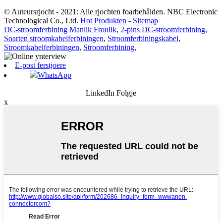
© Auteursrjocht - 2021: Alle rjochten foarbehâlden. NBC Electronic
Technological Co., Ltd.
Hot Produkten
-
Sitemap
DC-stroomferbining Manlik Froulik
,
2-pins DC-stroomferbining
,
Soarten stroomkabelferbiningen
,
Stroomferbiningskabel
,
Stroomkabelferbiningen
,
Stroomferbining
,
E-post ferstjoere
WhatsApp
LinkedIn Folgje
x