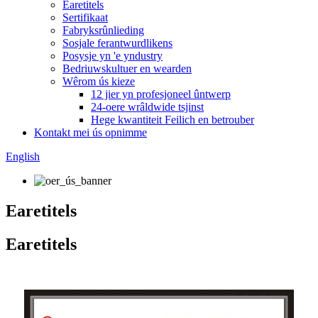
Earetitels
Sertifikaat
Fabryksrûnlieding
Sosjale ferantwurdlikens
Posysje yn 'e yndustry
Bedriuwskultuer en wearden
Wêrom ús kieze
12 jier yn profesjoneel ûntwerp
24-oere wrâldwide tsjinst
Hege kwantiteit Feilich en betrouber
Kontakt mei ús opnimme
English
Earetitels
Earetitels