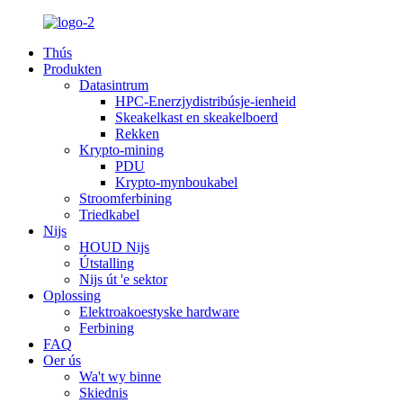
Thús
Produkten
Datasintrum
HPC-Enerzjydistribúsje-ienheid
Skeakelkast en skeakelboerd
Rekken
Krypto-mining
PDU
Krypto-mynboukabel
Stroomferbining
Triedkabel
Nijs
HOUD Nijs
Útstalling
Nijs út 'e sektor
Oplossing
Elektroakoestyske hardware
Ferbining
FAQ
Oer ús
Wa't wy binne
Skiednis