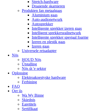
Stretch-hardware
Draaiende skarnieren
Produkten fan metaalgaas
Aluminium gaas
Auto-audionetwurk
Autosprekker
Intelligente sprekker izeren gaas
Intelligent sprekkersrailnetwurk
Intelligente sprekker spesjaal foarme
Izeren en plestik gaas
Izeren gaas
Universele reisadapter
Nijs
HOUD Nijs
Útstalling
Nijs út 'e sektor
Oplossing
Elektroakoestyske hardware
Ferbining
FAQ
Oer ús
Wa Wy Binne
Skiednis
Earetitels
Sertifikaat