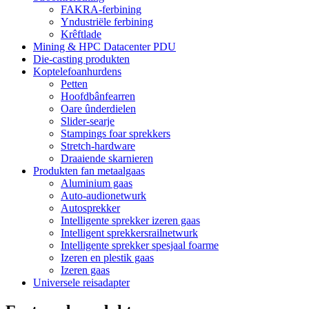
FAKRA-ferbining
Yndustriële ferbining
Krêftlade
Mining & HPC Datacenter PDU
Die-casting produkten
Koptelefoanhurdens
Petten
Hoofdbânfearren
Oare ûnderdielen
Slider-searje
Stampings foar sprekkers
Stretch-hardware
Draaiende skarnieren
Produkten fan metaalgaas
Aluminium gaas
Auto-audionetwurk
Autosprekker
Intelligente sprekker izeren gaas
Intelligent sprekkersrailnetwurk
Intelligente sprekker spesjaal foarme
Izeren en plestik gaas
Izeren gaas
Universele reisadapter