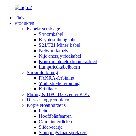
Thús
Produkten
Kabelassemblage
Stroomkabel
Krypto-miningkabel
S21/T21 Miner-kabel
Netwurkkabels
Nije enerzjytriedkabel
Konsuminte-elektroanika-tried
Lamptriedkabelboom
Stroomferbining
FAKRA-ferbining
Yndustriële ferbining
Krêftlade
Mining & HPC Datacenter PDU
Die-casting produkten
Koptelefoanhurdens
Petten
Hoofdbânfearren
Oare ûnderdielen
Slider-searje
Stampings foar sprekkers