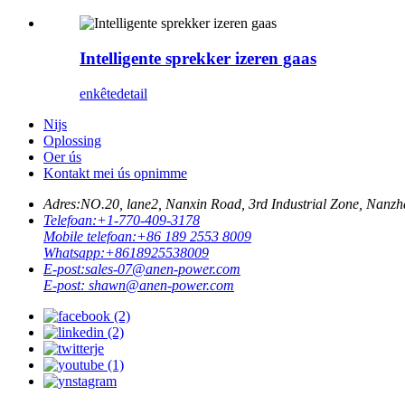
Intelligente sprekker izeren gaas
enkête
detail
Nijs
Oplossing
Oer ús
Kontakt mei ús opnimme
Adres:
NO.20, lane2, Nanxin Road, 3rd Industrial Zone, Na
Telefoan:
+1-770-409-3178
Mobile telefoan:
+86 189 2553 8009
Whatsapp:
+8618925538009
E-post:
sales-07@anen-power.com
E-post:
shawn@anen-power.com