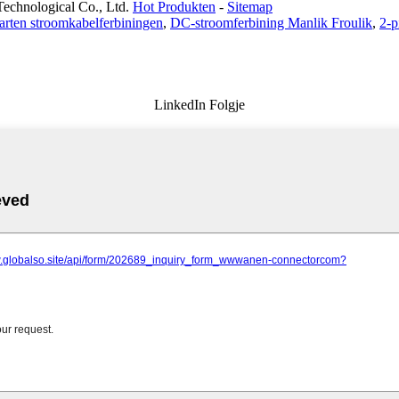
Technological Co., Ltd.
Hot Produkten
-
Sitemap
arten stroomkabelferbiningen
,
DC-stroomferbining Manlik Froulik
,
2-p
LinkedIn Folgje