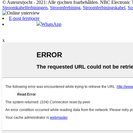
© Auteursrjocht - 2021: Alle rjochten foarbehâlden. NBC Electronic 
Stroomkabelferbiningen
,
Stroomferbining
,
Stroomferbiningskabel
,
So
E-post ferstjoere
WhatsApp
x