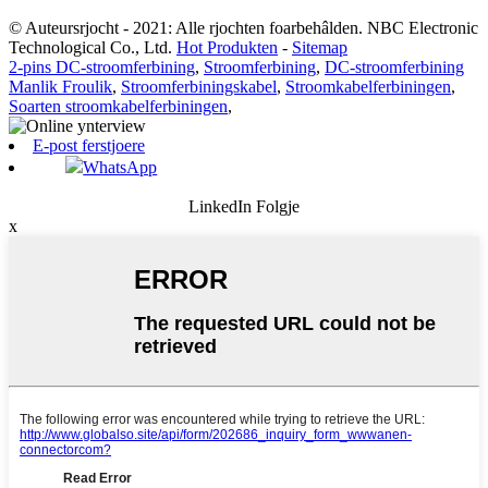
© Auteursrjocht - 2021: Alle rjochten foarbehâlden. NBC Electronic
Technological Co., Ltd.
Hot Produkten
-
Sitemap
2-pins DC-stroomferbining
,
Stroomferbining
,
DC-stroomferbining
Manlik Froulik
,
Stroomferbiningskabel
,
Stroomkabelferbiningen
,
Soarten stroomkabelferbiningen
,
E-post ferstjoere
WhatsApp
LinkedIn Folgje
x