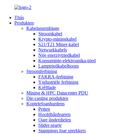
Thús
Produkten
Kabelassemblage
Stroomkabel
Krypto-miningkabel
S21/T21 Miner-kabel
Netwurkkabels
Nije enerzjytriedkabel
Konsuminte-elektroanika-tried
Lamptriedkabelboom
Stroomferbining
FAKRA-ferbining
Yndustriële ferbining
Krêftlade
Mining & HPC Datacenter PDU
Die-casting produkten
Koptelefoanhurdens
Petten
Hoofdbânfearren
Oare ûnderdielen
Slider-searje
Stampings foar sprekkers