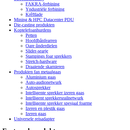
FAKRA-ferbining
Yndustriële ferbining
Krêftlade
Mining & HPC Datacenter PDU
Die-casting produkten
Koptelefoanhurdens
Petten
Hoofdbânfearren
Oare ûnderdielen
Slider-searje
Stampings foar sprekkers
Stretch-hardware
Draaiende skarnieren
Produkten fan metaalgaas
Aluminium gaas
Auto-audionetwurk
Autosprekker
Intelligente sprekker izeren gaas
Intelligent sprekkersrailnetwurk
Intelligente sprekker spesjaal foarme
Izeren en plestik gaas
Izeren gaas
Universele reisadapter