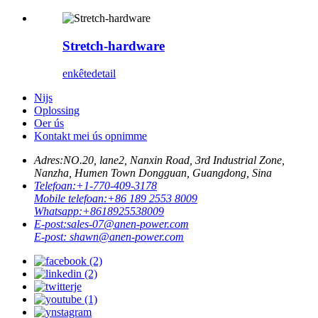
Stretch-hardware
enkête
detail
Nijs
Oplossing
Oer ús
Kontakt mei ús opnimme
Adres:
NO.20, lane2, Nanxin Road, 3rd Industrial Zone,
Nanzha, Humen Town Dongguan, Guangdong, Sina
Telefoan:
+1-770-409-3178
Mobile telefoan:
+86 189 2553 8009
Whatsapp:
+8618925538009
E-post:
sales-07@anen-power.com
E-post:
shawn@anen-power.com