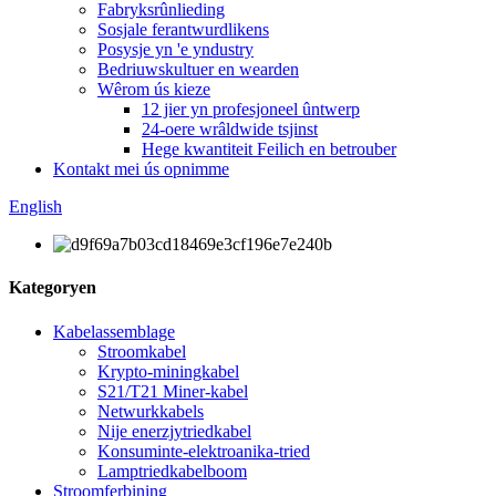
Fabryksrûnlieding
Sosjale ferantwurdlikens
Posysje yn 'e yndustry
Bedriuwskultuer en wearden
Wêrom ús kieze
12 jier yn profesjoneel ûntwerp
24-oere wrâldwide tsjinst
Hege kwantiteit Feilich en betrouber
Kontakt mei ús opnimme
English
Kategoryen
Kabelassemblage
Stroomkabel
Krypto-miningkabel
S21/T21 Miner-kabel
Netwurkkabels
Nije enerzjytriedkabel
Konsuminte-elektroanika-tried
Lamptriedkabelboom
Stroomferbining