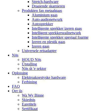
Stretch-hardware
Draaiende skarnieren
Produkten fan metaalgaas
Aluminium gaas
Auto-audionetwurk
Autosprekker
Intelligente sprekker izeren gaas
Intelligent sprekkersrailnetwurk
Intelligente sprekker spesjaal foarme
Izeren en plestik gaas
Izeren gaas
Universele reisadapter
Nijs
HOUD Nijs
Útstalling
Nijs út 'e sektor
Oplossing
Elektroakoestyske hardware
Ferbining
FAQ
Oer ús
Wa Wy Binne
Skiednis
Earetitels
Sertifikaat